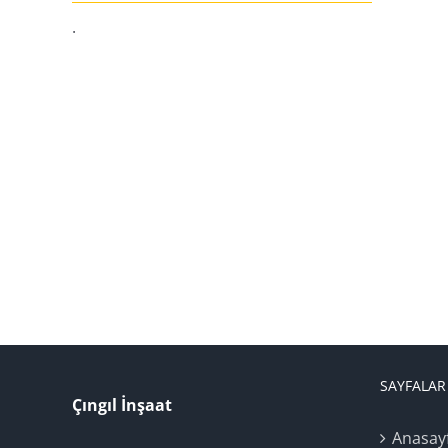
.
SAYFALAR
Çıngıl İnşaat
Anasay