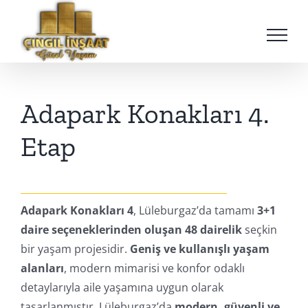
Skip
to
content
Adapark Konakları 4.
Etap
Adapark Konakları 4
, Lüleburgaz’da tamamı
3+1
daire seçeneklerinden oluşan 48 dairelik
seçkin
bir yaşam projesidir.
Geniş ve kullanışlı yaşam
alanları
, modern mimarisi ve konfor odaklı
detaylarıyla aile yaşamına uygun olarak
tasarlanmıştır. Lüleburgaz’da
modern, güvenli ve